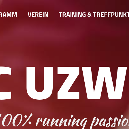
GRAMM
VEREIN
TRAINING & TREFFPUNK
C UZW
100% running passio