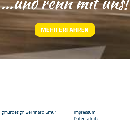
...und renn mit uns!
MEHR ERFAHREN
/
gmürdesign Bernhard Gmür
Impressum
Datenschutz