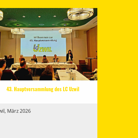
43. Hauptversammlung des LC Uzwil
10.03.2026
, Domagala Monika
il, März 2026