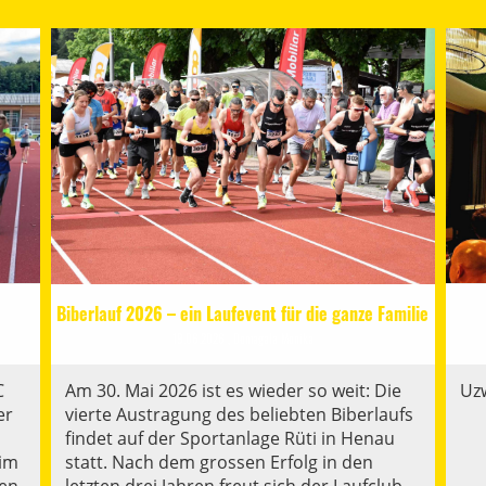
Biberlauf 2026 – ein Laufevent für die ganze Familie
19.06.2026
, Domagala Monika
C
Am 30. Mai 2026 ist es wieder so weit: Die
Uzw
er
vierte Austragung des beliebten Biberlaufs
findet auf der Sportanlage Rüti in Henau
 im
statt. Nach dem grossen Erfolg in den
gen
letzten drei Jahren freut sich der Laufclub