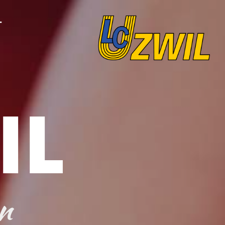
T
IL
n